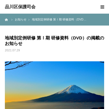
品川区保護司会
ーム
お知らせ
地域別定例研修 第Ⅰ期 研修資料（DVD…
ホーム
保護司とは
地域別定例研修 第Ⅰ期 研修資料（DVD）の掲載の
お知らせ
品川区保護司会について
2021.07.29
活動報告
アクセス
関連団体
会員ページ